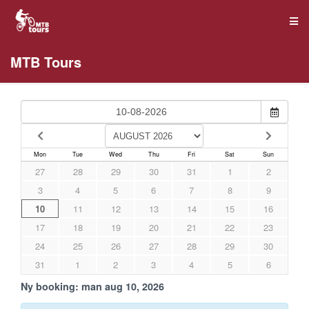
MTB Tours
Mon
Tue
Wed
Thu
Fri
Sat
Sun
27
28
29
30
31
1
2
3
4
5
6
7
8
9
10
11
12
13
14
15
16
17
18
19
20
21
22
23
24
25
26
27
28
29
30
31
1
2
3
4
5
6
Ny booking:
man aug 10, 2026