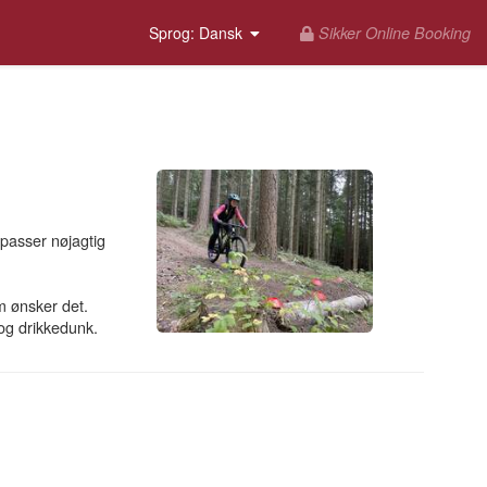
Sikker Online Booking
Sprog
: Dansk
 passer nøjagtig
om ønsker det.
 og drikkedunk.